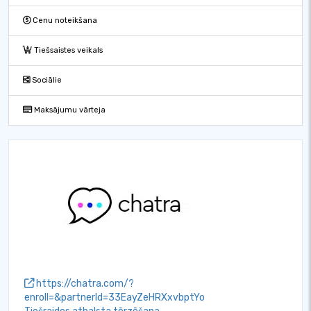
Cenu noteikšana
Tiešsaistes veikals
Sociālie
Maksājumu vārteja
https://chatra.com/?
enroll=&partnerId=33EayZeHRXxvbptYo