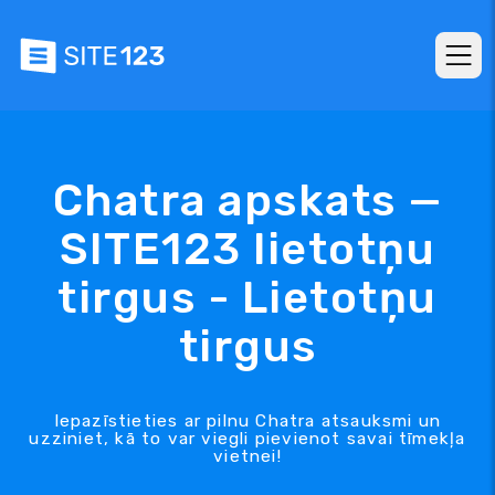
Chatra apskats —
SITE123 lietotņu
tirgus - Lietotņu
tirgus
Iepazīstieties ar pilnu Chatra atsauksmi un
uzziniet, kā to var viegli pievienot savai tīmekļa
vietnei!