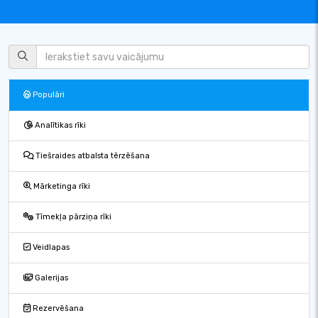
Populāri
Analītikas rīki
Tiešraides atbalsta tērzēšana
Mārketinga rīki
Tīmekļa pārziņa rīki
Veidlapas
Galerijas
Rezervēšana