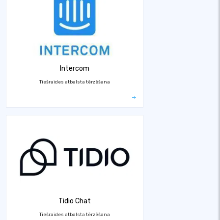
Intercom
Tiešraides atbalsta tērzēšana
Tidio Chat
Tiešraides atbalsta tērzēšana