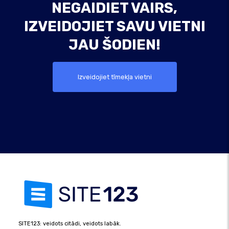
NEGAIDIET VAIRS,
IZVEIDOJIET SAVU VIETNI
JAU ŠODIEN!
Izveidojiet tīmekļa vietni
SITE123: veidots citādi, veidots labāk.