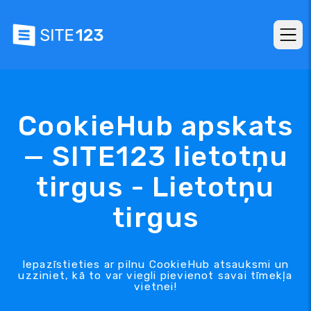
CookieHub apskats
— SITE123 lietotņu
tirgus - Lietotņu
tirgus
Iepazīstieties ar pilnu CookieHub atsauksmi un
uzziniet, kā to var viegli pievienot savai tīmekļa
vietnei!