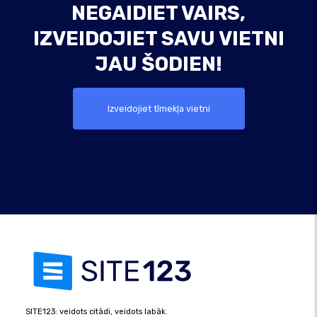
NEGAIDIET VAIRS,
IZVEIDOJIET SAVU VIETNI
JAU ŠODIEN!
Izveidojiet tīmekļa vietni
SITE123: veidots citādi, veidots labāk.