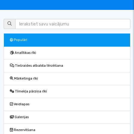
Populāri
Analītikas rīki
Tiešraides atbalsta tērzēšana
Mārketinga rīki
Tīmekļa pārziņa rīki
Veidlapas
Galerijas
Rezervēšana