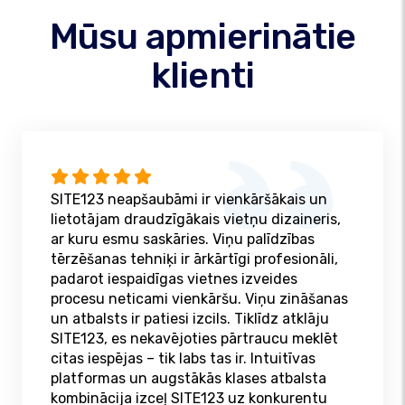
Mūsu apmierinātie
klienti
SITE123 neapšaubāmi ir vienkāršākais un
lietotājam draudzīgākais vietņu dizaineris,
ar kuru esmu saskāries. Viņu palīdzības
tērzēšanas tehniķi ir ārkārtīgi profesionāli,
padarot iespaidīgas vietnes izveides
procesu neticami vienkāršu. Viņu zināšanas
un atbalsts ir patiesi izcils. Tiklīdz atklāju
SITE123, es nekavējoties pārtraucu meklēt
citas iespējas – tik labs tas ir. Intuitīvas
platformas un augstākās klases atbalsta
kombinācija izceļ SITE123 uz konkurentu