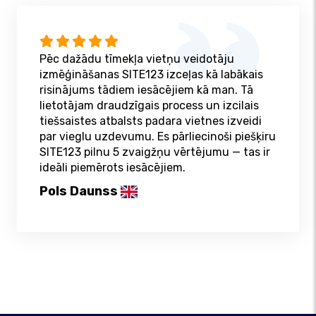
Pēc dažādu tīmekļa vietņu veidotāju
izmēģināšanas SITE123 izceļas kā labākais
risinājums tādiem iesācējiem kā man. Tā
lietotājam draudzīgais process un izcilais
tiešsaistes atbalsts padara vietnes izveidi
par vieglu uzdevumu. Es pārliecinoši piešķiru
SITE123 pilnu 5 zvaigžņu vērtējumu — tas ir
ideāli piemērots iesācējiem.
Pols Daunss