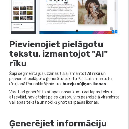
Pievienojiet pielāgotu
tekstu, izmantojot "AI"
rīku
Šajā segmentā jūs uzzināsit, kā izmantot
AI rīku
un
pievienot pielāgotu ģenerētu tekstu Par. Lai izmantotu
rīku, lapā Par noklikšķiniet uz
burvju nūjiņas ikonas
.
Varat arī ģenerēt tikai lapas nosaukumu vai lapas tekstu
atsevišķi, novietojot peles kursoru virs pašreizējā virsraksta
vai lapas teksta un noklikšķinot uz īpašās ikonas.
Ģenerējiet informāciju