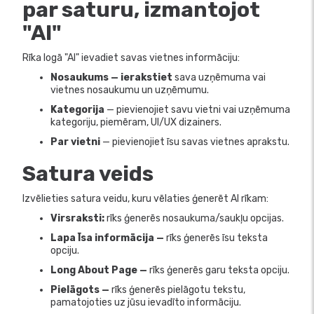
par saturu, izmantojot
"AI"
Rīka logā "AI" ievadiet savas vietnes informāciju:
Nosaukums — ierakstiet
sava uzņēmuma vai
vietnes nosaukumu un uzņēmumu.
Kategorija
— pievienojiet savu vietni vai uzņēmuma
kategoriju, piemēram, UI/UX dizainers.
Par vietni
— pievienojiet īsu savas vietnes aprakstu.
Satura veids
Izvēlieties satura veidu, kuru vēlaties ģenerēt AI rīkam:
Virsraksti:
rīks ģenerēs nosaukuma/saukļu opcijas.
Lapa Īsa informācija —
rīks ģenerēs īsu teksta
opciju.
Long About Page —
rīks ģenerēs garu teksta opciju.
Pielāgots —
rīks ģenerēs pielāgotu tekstu,
pamatojoties uz jūsu ievadīto informāciju.