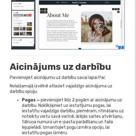
Aicinājums uz darbību
Pievienojiet aicinājumu uz darbību savai lapai Par.
Nolaižamajā izvēlnē atlasiet vajadzīgo aicinājuma uz
darbību opciju:
Pogas —
pievienojiet līdz 2 pogām ar aicinājumu uz
darbību. Noklikšķiniet uz iestatījumu pogas, lai
iestatītu vajadzīgo darbību, piemēram, ritināšanu uz
noteiktu vietu savā vietnē, ārējās saites atvēršanu,
tālruņa numura un e-pasta parādīšanu un faila
lejupielādi. Izmantojiet pogu izmēra opciju, lai
iestatītu pogas izmēru.