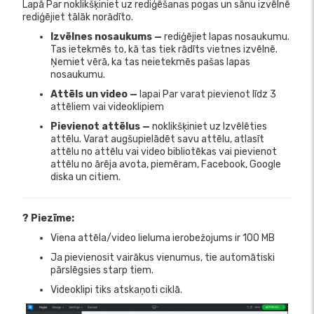
Lapā Par noklikšķiniet uz rediģēšanas pogas un sānu izvēlnē
rediģējiet tālāk norādīto.
Izvēlnes nosaukums —
rediģējiet lapas nosaukumu.
Tas ietekmēs to, kā tas tiek rādīts vietnes izvēlnē.
Ņemiet vērā, ka tas neietekmēs pašas lapas
nosaukumu.
Attēls un video —
lapai Par varat pievienot līdz 3
attēliem vai videoklipiem
Pievienot attēlus —
noklikšķiniet uz Izvēlēties
attēlu. Varat augšupielādēt savu attēlu, atlasīt
attēlu no attēlu vai video bibliotēkas vai pievienot
attēlu no ārēja avota, piemēram, Facebook, Google
diska un citiem.
? Piezīme:
Viena attēla/video lieluma ierobežojums ir 100 MB
Ja pievienosit vairākus vienumus, tie automātiski
pārslēgsies starp tiem.
Videoklipi tiks atskaņoti ciklā.