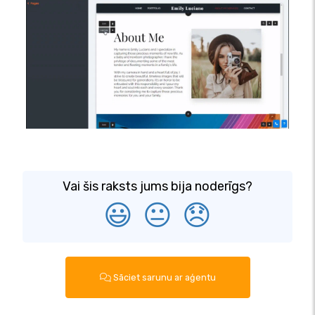
Vai šis raksts jums bija noderīgs?
😃
😐
😞
Sāciet sarunu ar aģentu