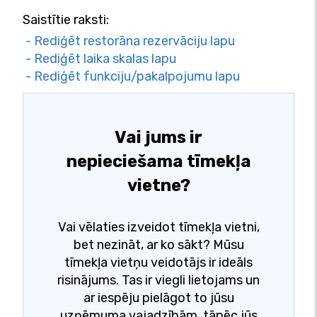
Saistītie raksti:
- Rediģēt restorāna rezervāciju lapu
- Rediģēt laika skalas lapu
- Rediģēt funkciju/pakalpojumu lapu
Vai jums ir
nepieciešama tīmekļa
vietne?
Vai vēlaties izveidot tīmekļa vietni,
bet nezināt, ar ko sākt? Mūsu
tīmekļa vietņu veidotājs ir ideāls
risinājums. Tas ir viegli lietojams un
ar iespēju pielāgot to jūsu
uzņēmuma vajadzībām, tāpēc jūs