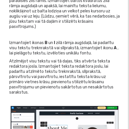
parādīsies zils rāmis. Izmantojiet baltos kvadrātus zilā
rāmja augšdaļā un apakšā, lai mainītu teksta lielumu,
noklikšķinot uz balta lodziņa un velkot peles kursoru uz
augšu vai uz leju. (Lūdzu, ņemiet vērā, ka tas nedarbosies, ja
jūsu tekstam vai tā daļām ir stilizēts krāsains
pasvītrojums.)
Izmantojiet ikonas
B
un
I
zilā rāmja augšdaļā, lai padarītu
visu tekstu treknrakstā vai slīprakstā, izmantojiet ikonu
A
,
lai pielāgotu tekstu, izvēloties unikālu fontu.
Atzīmējot visu tekstu vai tā daļas, tiks atvērta teksta
redaktora josla. Izmantojiet teksta redaktora joslu, lai
padarītu atzīmēto tekstu treknrakstā, slīprakstā,
pārsvītrotu vai pasvītrotu, iestatītu teksta krāsu uz
primāro vietnes krāsu, pievienotu stilizētu krāsainu
pasvītrojumu un pievienotu sakārtotus un nesakārtotus
sarakstus.