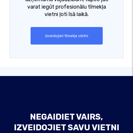
varat iegūt profesionālu tīmekļa
vietni ļoti īsā laikā.
Izveidojiet tīmekļa vietni
NEGAIDIET VAIRS,
IZVEIDOJIET SAVU VIETNI