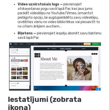
Video uznirstošais logs —
pievienojiet
atskaņošanas pogu savā lapā Par, kas ļaus jums
parādīt videoklipu no Youtube/Vimeo, izmantot
pielāgoto opciju, lai augšupielādētu savu videoklipu,
izvēlēties vienu no video bibliotēkas vai piesaistīt to
no citiem ārējiem avotiem. .
Biļetens —
pievienojiet iespēju abonēt savu biļetenu
savā lapā Par.
Iestatījumi (zobrata
ikona)