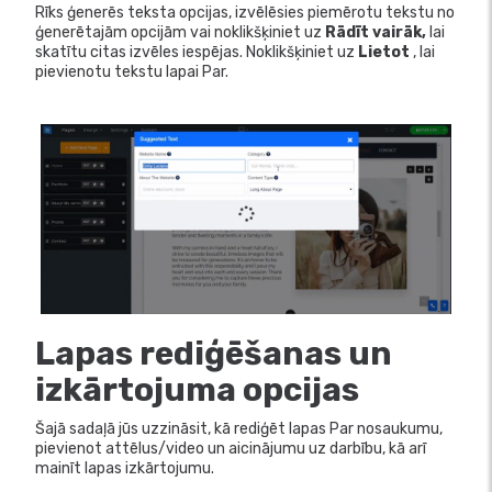
Rīks ģenerēs teksta opcijas, izvēlēsies piemērotu tekstu no
ģenerētajām opcijām vai noklikšķiniet uz
Rādīt vairāk,
lai
skatītu citas izvēles iespējas. Noklikšķiniet uz
Lietot
, lai
pievienotu tekstu lapai Par.
Lapas rediģēšanas un
izkārtojuma opcijas
Šajā sadaļā jūs uzzināsit, kā rediģēt lapas Par nosaukumu,
pievienot attēlus/video un aicinājumu uz darbību, kā arī
mainīt lapas izkārtojumu.