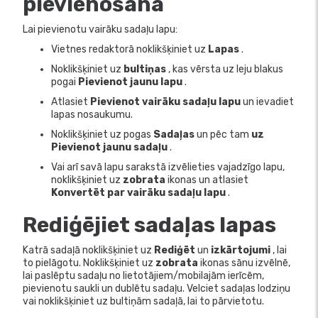
pievienošana
Lai pievienotu vairāku sadaļu lapu:
Vietnes redaktorā noklikšķiniet uz
Lapas
.
Noklikšķiniet uz
bultiņas
, kas vērsta uz leju blakus
pogai
Pievienot jaunu lapu
.
Atlasiet
Pievienot vairāku sadaļu lapu
un ievadiet
lapas nosaukumu.
Noklikšķiniet uz pogas
Sadaļas
un pēc tam
uz
Pievienot jaunu sadaļu
.
Vai arī savā lapu sarakstā izvēlieties vajadzīgo lapu,
noklikšķiniet uz
zobrata
ikonas un atlasiet
Konvertēt par vairāku sadaļu lapu
.
Rediģējiet sadaļas lapas
Katrā sadaļā noklikšķiniet uz
Rediģēt
un
izkārtojumi
, lai
to pielāgotu. Noklikšķiniet uz
zobrata
ikonas sānu izvēlnē,
lai paslēptu sadaļu no lietotājiem/mobilajām ierīcēm,
pievienotu saukli un dublētu sadaļu. Velciet sadaļas lodziņu
vai noklikšķiniet uz bultiņām sadaļā, lai to pārvietotu.