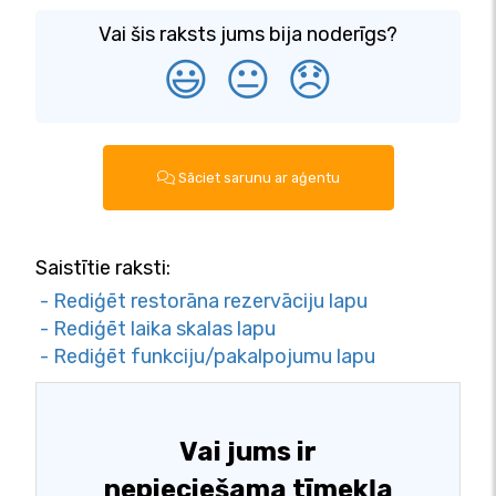
Vai šis raksts jums bija noderīgs?
😃
😐
😞
Sāciet sarunu ar aģentu
Saistītie raksti:
- Rediģēt restorāna rezervāciju lapu
- Rediģēt laika skalas lapu
- Rediģēt funkciju/pakalpojumu lapu
Vai jums ir
nepieciešama tīmekļa