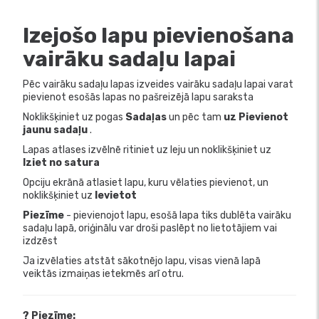
Izejošo lapu pievienošana
vairāku sadaļu lapai
Pēc vairāku sadaļu lapas izveides vairāku sadaļu lapai varat
pievienot esošās lapas no pašreizējā lapu saraksta
Noklikšķiniet uz pogas
Sadaļas
un pēc tam
uz Pievienot
jaunu sadaļu
.
Lapas atlases izvēlnē ritiniet uz leju un noklikšķiniet uz
Iziet no satura
Opciju ekrānā atlasiet lapu, kuru vēlaties pievienot, un
noklikšķiniet uz
Ievietot
Piezīme
- pievienojot lapu, esošā lapa tiks dublēta vairāku
sadaļu lapā, oriģinālu var droši paslēpt no lietotājiem vai
izdzēst
Ja izvēlaties atstāt sākotnējo lapu, visas vienā lapā
veiktās izmaiņas ietekmēs arī otru.
? Piezīme: