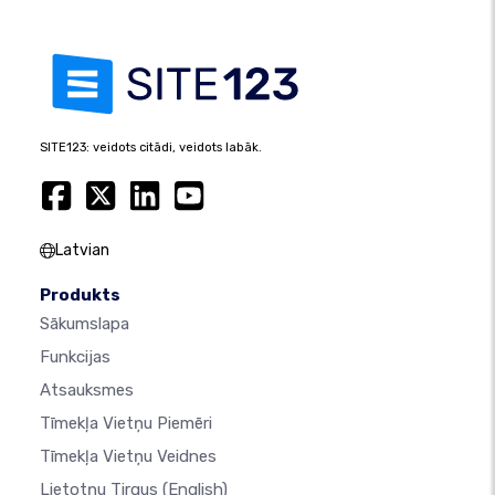
SITE123: veidots citādi, veidots labāk.
Latvian
Produkts
Sākumslapa
Funkcijas
Atsauksmes
Tīmekļa Vietņu Piemēri
Tīmekļa Vietņu Veidnes
Lietotņu Tirgus
(English)