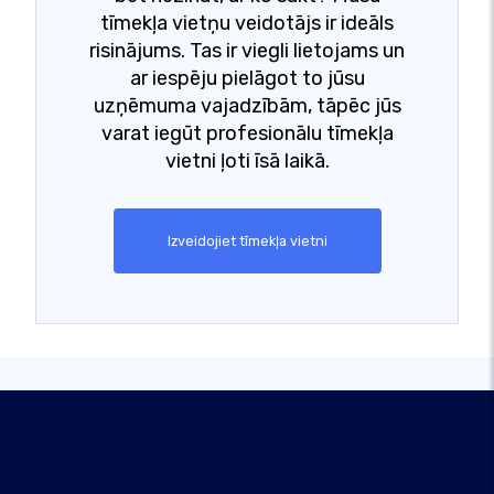
tīmekļa vietņu veidotājs ir ideāls
risinājums. Tas ir viegli lietojams un
ar iespēju pielāgot to jūsu
uzņēmuma vajadzībām, tāpēc jūs
varat iegūt profesionālu tīmekļa
vietni ļoti īsā laikā.
Izveidojiet tīmekļa vietni