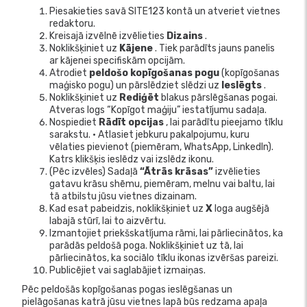
Piesakieties savā SITE123 kontā un atveriet vietnes
redaktoru.
Kreisajā izvēlnē izvēlieties
Dizains
.
Noklikšķiniet uz
Kājene
. Tiek parādīts jauns panelis
ar kājenei specifiskām opcijām.
Atrodiet
peldošo kopīgošanas pogu
(kopīgošanas
maģisko pogu) un pārslēdziet slēdzi uz
Ieslēgts
.
Noklikšķiniet uz
Rediģēt
blakus pārslēgšanas pogai.
Atveras logs “Kopīgot maģiju” iestatījumu sadaļa.
Nospiediet
Rādīt opcijas
, lai parādītu pieejamo tīklu
sarakstu. • Atlasiet jebkuru pakalpojumu, kuru
vēlaties pievienot (piemēram, WhatsApp, LinkedIn).
Katrs klikšķis ieslēdz vai izslēdz ikonu.
(Pēc izvēles) Sadaļā
“Ātrās krāsas”
izvēlieties
gatavu krāsu shēmu, piemēram, melnu vai baltu, lai
tā atbilstu jūsu vietnes dizainam.
Kad esat pabeidzis, noklikšķiniet uz
X
loga augšējā
labajā stūrī, lai to aizvērtu.
Izmantojiet priekšskatījuma rāmi, lai pārliecinātos, ka
parādās peldošā poga. Noklikšķiniet uz tā, lai
pārliecinātos, ka sociālo tīklu ikonas izvēršas pareizi.
Publicējiet vai saglabājiet izmaiņas.
Pēc peldošās kopīgošanas pogas ieslēgšanas un
pielāgošanas katrā jūsu vietnes lapā būs redzama apaļa