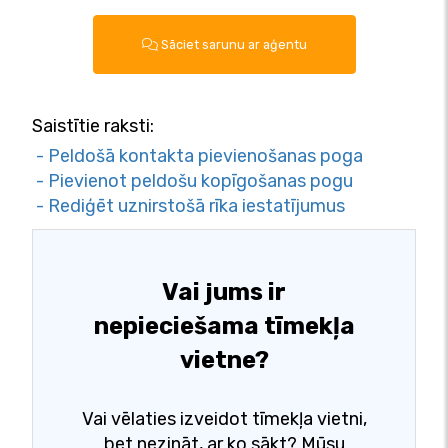
Sāciet sarunu ar aģentu
Saistītie raksti:
- Peldošā kontakta pievienošanas poga
- Pievienot peldošu kopīgošanas pogu
- Rediģēt uznirstošā rīka iestatījumus
Vai jums ir
nepieciešama tīmekļa
vietne?
Vai vēlaties izveidot tīmekļa vietni,
bet nezināt, ar ko sākt? Mūsu