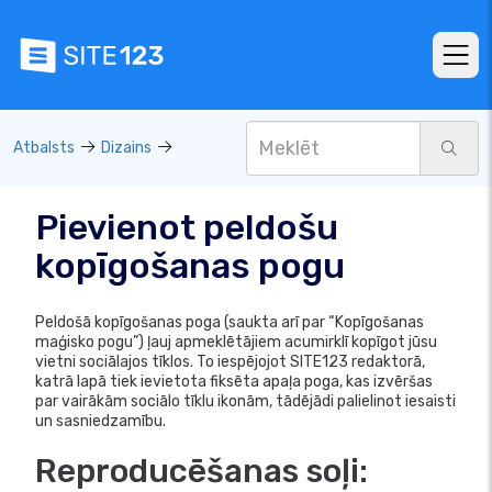
Atbalsts
Dizains
Pievienot peldošu
kopīgošanas pogu
Peldošā kopīgošanas poga (saukta arī par “Kopīgošanas
maģisko pogu”) ļauj apmeklētājiem acumirklī kopīgot jūsu
vietni sociālajos tīklos. To iespējojot SITE123 redaktorā,
katrā lapā tiek ievietota fiksēta apaļa poga, kas izvēršas
par vairākām sociālo tīklu ikonām, tādējādi palielinot iesaisti
un sasniedzamību.
Reproducēšanas soļi: