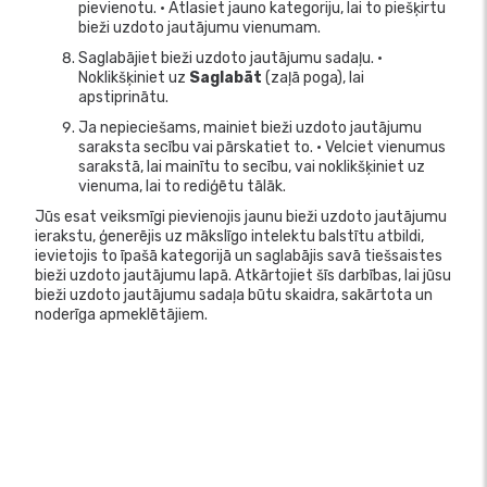
pievienotu. • Atlasiet jauno kategoriju, lai to piešķirtu
bieži uzdoto jautājumu vienumam.
Saglabājiet bieži uzdoto jautājumu sadaļu. •
Noklikšķiniet uz
Saglabāt
(zaļā poga), lai
apstiprinātu.
Ja nepieciešams, mainiet bieži uzdoto jautājumu
saraksta secību vai pārskatiet to. • Velciet vienumus
sarakstā, lai mainītu to secību, vai noklikšķiniet uz
vienuma, lai to rediģētu tālāk.
Jūs esat veiksmīgi pievienojis jaunu bieži uzdoto jautājumu
ierakstu, ģenerējis uz mākslīgo intelektu balstītu atbildi,
ievietojis to īpašā kategorijā un saglabājis savā tiešsaistes
bieži uzdoto jautājumu lapā. Atkārtojiet šīs darbības, lai jūsu
bieži uzdoto jautājumu sadaļa būtu skaidra, sakārtota un
noderīga apmeklētājiem.