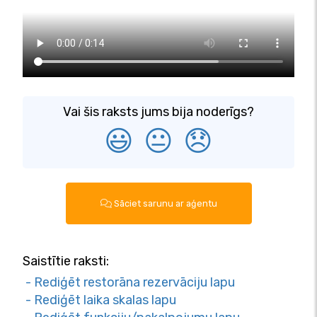
Vai šis raksts jums bija noderīgs?
😃
😐
😞
Sāciet sarunu ar aģentu
Saistītie raksti:
- Rediģēt restorāna rezervāciju lapu
- Rediģēt laika skalas lapu