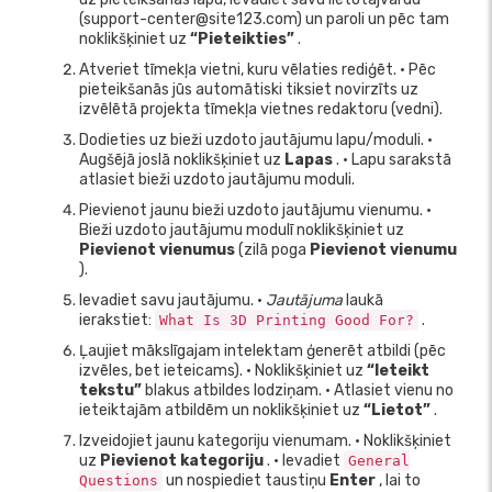
(support-center@site123.com) un paroli un pēc tam
noklikšķiniet uz
“Pieteikties”
.
Atveriet tīmekļa vietni, kuru vēlaties rediģēt. • Pēc
pieteikšanās jūs automātiski tiksiet novirzīts uz
izvēlētā projekta tīmekļa vietnes redaktoru (vedni).
Dodieties uz bieži uzdoto jautājumu lapu/moduli. •
Augšējā joslā noklikšķiniet uz
Lapas
. • Lapu sarakstā
atlasiet bieži uzdoto jautājumu moduli.
Pievienot jaunu bieži uzdoto jautājumu vienumu. •
Bieži uzdoto jautājumu modulī noklikšķiniet uz
Pievienot vienumus
(zilā poga
Pievienot vienumu
).
Ievadiet savu jautājumu. •
Jautājuma
laukā
ierakstiet:
.
What Is 3D Printing Good For?
Ļaujiet mākslīgajam intelektam ģenerēt atbildi (pēc
izvēles, bet ieteicams). • Noklikšķiniet uz
“Ieteikt
tekstu”
blakus atbildes lodziņam. • Atlasiet vienu no
ieteiktajām atbildēm un noklikšķiniet uz
“Lietot”
.
Izveidojiet jaunu kategoriju vienumam. • Noklikšķiniet
uz
Pievienot kategoriju
. • Ievadiet
General
un nospiediet taustiņu
Enter
, lai to
Questions