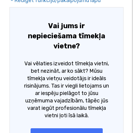
- Rediģēt funkciju/pakalpojumu lapu
Vai jums ir
nepieciešama tīmekļa
vietne?
Vai vēlaties izveidot tīmekļa vietni,
bet nezināt, ar ko sākt? Mūsu
tīmekļa vietņu veidotājs ir ideāls
risinājums. Tas ir viegli lietojams un
ar iespēju pielāgot to jūsu
uzņēmuma vajadzībām, tāpēc jūs
varat iegūt profesionālu tīmekļa
vietni ļoti īsā laikā.