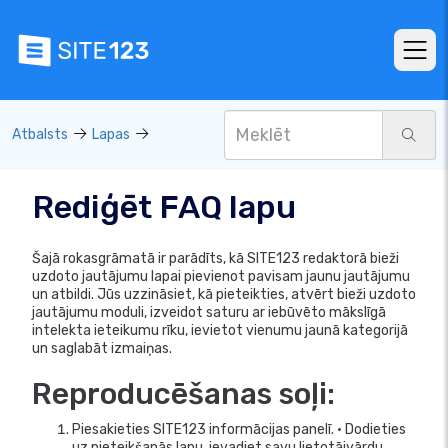
Atbalsts
Lapas
Rediģēt FAQ lapu
Šajā rokasgrāmatā ir parādīts, kā SITE123 redaktorā bieži
uzdoto jautājumu lapai pievienot pavisam jaunu jautājumu
un atbildi. Jūs uzzināsiet, kā pieteikties, atvērt bieži uzdoto
jautājumu moduli, izveidot saturu ar iebūvēto mākslīgā
intelekta ieteikumu rīku, ievietot vienumu jaunā kategorijā
un saglabāt izmaiņas.
Reproducēšanas soļi:
Piesakieties SITE123 informācijas panelī. • Dodieties
uz pieteikšanās lapu, ievadiet savu lietotājvārdu