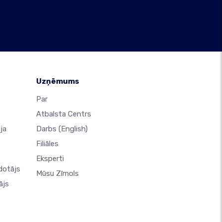
Uzņēmums
Par
Atbalsta Centrs
ja
Darbs
(English)
Filiāles
Eksperti
dotājs
Mūsu Zīmols
ājs