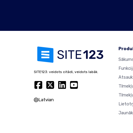
Produ
Sākums
Funkci
SITE123: veidots citādi, veidots labāk.
Atsau
Tīmekļ
Tīmekļ
Latvian
Lietot
Jaunāk