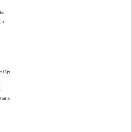
lio
ņu
otājs
s
a
zains