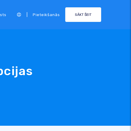
|
sts
Pieteikšanās
SĀKT ŠEIT
pcijas