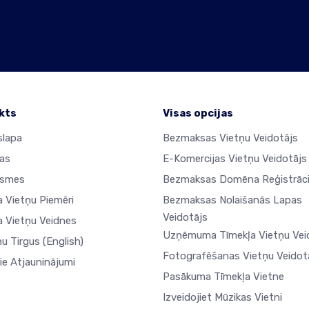
kts
Visas opcijas
lapa
Bezmaksas Vietņu Veidotājs
jas
E-Komercijas Vietņu Veidotājs
ksmes
Bezmaksas Domēna Reģistrāci
a Vietņu Piemēri
Bezmaksas Nolaišanās Lapas
Veidotājs
a Vietņu Veidnes
Uzņēmuma Tīmekļa Vietņu Vei
ņu Tirgus
(English)
Fotografēšanas Vietņu Veidot
ie Atjauninājumi
Pasākuma Tīmekļa Vietne
Izveidojiet Mūzikas Vietni