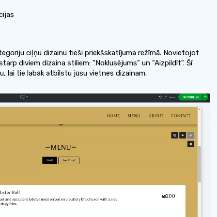
cijas
tegoriju ciļņu dizainu tieši priekšskatījuma režīmā. Novietojot
tarp diviem dizaina stiliem: "Noklusējums" un "Aizpildīt". Šī
u, lai tie labāk atbilstu jūsu vietnes dizainam.