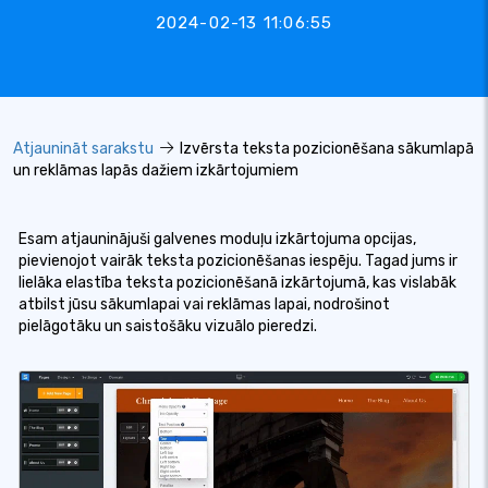
2024-02-13 11:06:55
Atjaunināt sarakstu
Izvērsta teksta pozicionēšana sākumlapā
un reklāmas lapās dažiem izkārtojumiem
Esam atjauninājuši galvenes moduļu izkārtojuma opcijas,
pievienojot vairāk teksta pozicionēšanas iespēju. Tagad jums ir
lielāka elastība teksta pozicionēšanā izkārtojumā, kas vislabāk
atbilst jūsu sākumlapai vai reklāmas lapai, nodrošinot
pielāgotāku un saistošāku vizuālo pieredzi.