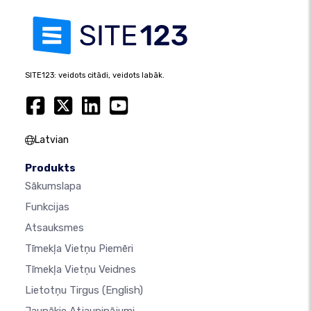
SITE123: veidots citādi, veidots labāk.
Latvian
Produkts
Sākumslapa
Funkcijas
Atsauksmes
Tīmekļa Vietņu Piemēri
Tīmekļa Vietņu Veidnes
Lietotņu Tirgus
(English)
Jaunākie Atjauninājumi