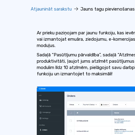
Atjaunināt sarakstu
Jauns tagu pievienošanas r
Ar prieku paziņojam par jaunu funkciju, kas ievē
vai izmantojat emuāra, ziedojumu, e-komercijas
moduļus.
Sadaļā “Pasūtījumu pārvaldība”, sadaļā “Atzīmes”, 
produktivitāti, ļaujot jums atzīmēt pasūtījumus
modulim līdz 10 atzīmēm, pielāgojot savu darb
funkciju un izmantojiet to maksimāli!