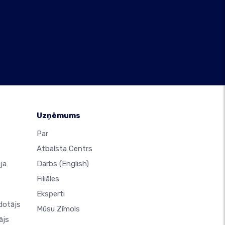
Uzņēmums
Par
Atbalsta Centrs
ja
Darbs
(English)
Filiāles
Eksperti
dotājs
Mūsu Zīmols
ājs