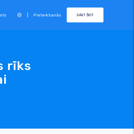
|
sts
Pieteikšanās
SĀKT ŠEIT
 rīks
ai