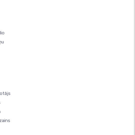
lio
ņu
otājs
s
a
zains