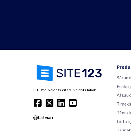
Produ
Sākums
Funkci
SITE123: veidots citādi, veidots labāk.
Atsau
Tīmekļ
Tīmekļ
Latvian
Lietot
Jaunāk