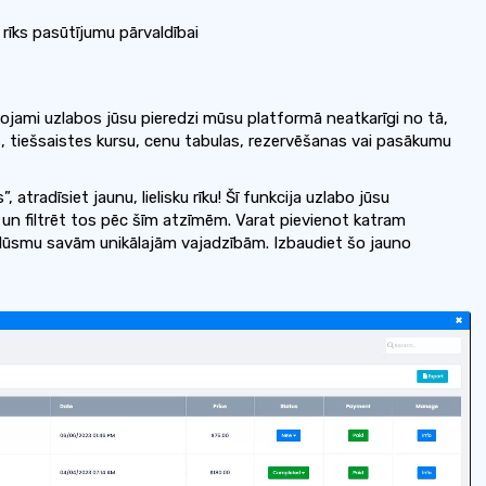
īks pasūtījumu pārvaldībai
rojami uzlabos jūsu pieredzi mūsu platformā neatkarīgi no tā,
, tiešsaistes kursu, cenu tabulas, rezervēšanas vai pasākumu
atradīsiet jaunu, lielisku rīku! Šī funkcija uzlabo jūsu
 un filtrēt tos pēc šīm atzīmēm. Varat pievienot katram
plūsmu savām unikālajām vajadzībām. Izbaudiet šo jauno