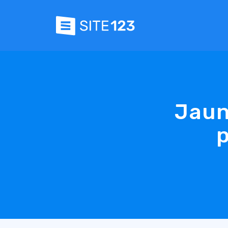
Jaun
p