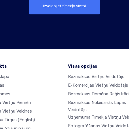
Izveidojiet tīmekļa vietni
kts
Visas opcijas
lapa
Bezmaksas Vietņu Veidotājs
jas
E-Komercijas Vietņu Veidotājs
ksmes
Bezmaksas Domēna Reģistrāci
a Vietņu Piemēri
Bezmaksas Nolaišanās Lapas
Veidotājs
a Vietņu Veidnes
Uzņēmuma Tīmekļa Vietņu Vei
ņu Tirgus
(English)
Fotografēšanas Vietņu Veidot
ie Atjauninājumi