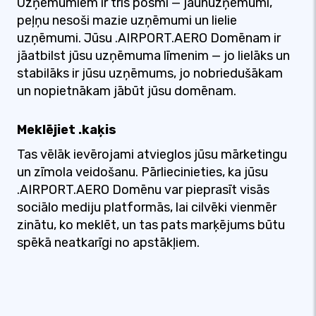
Uzņēmumiem ir trīs posmi — jaunuzņēmumi,
peļņu nesoši mazie uzņēmumi un lielie
uzņēmumi. Jūsu .AIRPORT.AERO Domēnam ir
jāatbilst jūsu uzņēmuma līmenim — jo lielāks un
stabilāks ir jūsu uzņēmums, jo nobriedušākam
un nopietnākam jābūt jūsu domēnam.
Meklējiet .kaķis
Tas vēlāk ievērojami atvieglos jūsu mārketingu
un zīmola veidošanu. Pārliecinieties, ka jūsu
.AIRPORT.AERO Domēnu var pieprasīt visās
sociālo mediju platformās, lai cilvēki vienmēr
zinātu, ko meklēt, un tas pats marķējums būtu
spēkā neatkarīgi no apstākļiem.