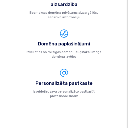
aizsardzība
Bezmaksas domēna privātums aizsargā jūsu
sensitīvo informāciju
Domēna paplašinājumi
Izvēlieties no milzīgas domēnu augstākā līmeņa
domēnu izvēles
Personalizēta pastkaste
Izveidojiet savu personalizēto pastkastīti
profesionālismam