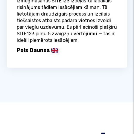
izmēģināšanas SITE123 izceļas kā labākais
risinājums tādiem iesācējiem kā man. Tā
lietotājam draudzīgais process un izcilais
tiešsaistes atbalsts padara vietnes izveidi
par vieglu uzdevumu. Es pārliecinoši piešķiru
SITE123 pilnu 5 zvaigžņu vērtējumu — tas ir
ideāli piemērots iesācējiem.
Pols Daunss