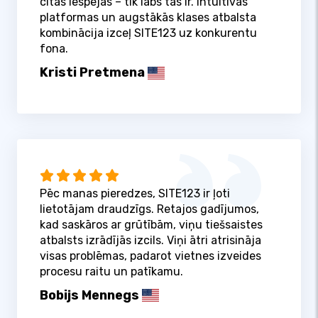
citas iespējas – tik labs tas ir. Intuitīvas
platformas un augstākās klases atbalsta
kombinācija izceļ SITE123 uz konkurentu
fona.
Kristi Pretmena
Pēc manas pieredzes, SITE123 ir ļoti
lietotājam draudzīgs. Retajos gadījumos,
kad saskāros ar grūtībām, viņu tiešsaistes
atbalsts izrādījās izcils. Viņi ātri atrisināja
visas problēmas, padarot vietnes izveides
procesu raitu un patīkamu.
Bobijs Mennegs