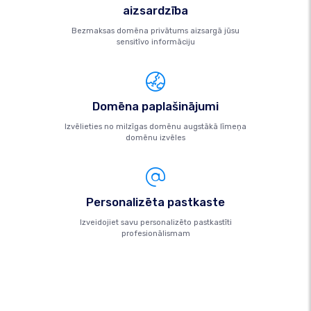
aizsardzība
Bezmaksas domēna privātums aizsargā jūsu
sensitīvo informāciju
Domēna paplašinājumi
Izvēlieties no milzīgas domēnu augstākā līmeņa
domēnu izvēles
Personalizēta pastkaste
Izveidojiet savu personalizēto pastkastīti
profesionālismam