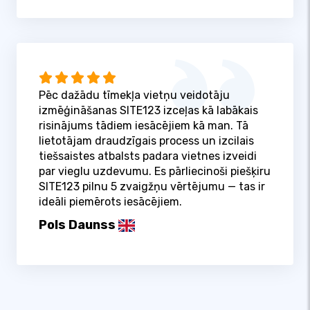
Pēc dažādu tīmekļa vietņu veidotāju
izmēģināšanas SITE123 izceļas kā labākais
risinājums tādiem iesācējiem kā man. Tā
lietotājam draudzīgais process un izcilais
tiešsaistes atbalsts padara vietnes izveidi
par vieglu uzdevumu. Es pārliecinoši piešķiru
SITE123 pilnu 5 zvaigžņu vērtējumu — tas ir
ideāli piemērots iesācējiem.
Pols Daunss