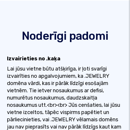
Noderīgi padomi
Izvairieties no .kaķa
Lai jūsu vietne būtu atšķirīga, ir ļoti svarīgi
izvairīties no apgalvojumiem, ka .JEWELRY
domēna vārdi, kas ir pārāk līdzīgi esošajām
vietnēm. Tie ietver nosaukumus ar defisi,
numurētus nosaukumus, daudzskaitļa
nosaukumus utt.<br><br> Jūs cenšaties, lai jūsu
vietne izceltos, tāpēc vispirms papētiet un
pārliecinieties, vai .JEWELRY vēlamais domēns
jau nav pieprasīts vai nav pārāk līdzīgs kaut kam