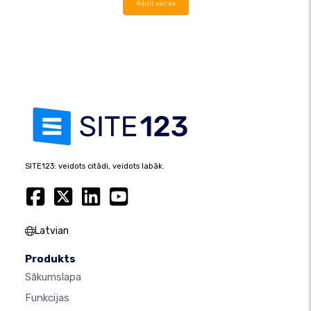
Rādīt vairāk
SITE123: veidots citādi, veidots labāk.
Latvian
Produkts
Sākumslapa
Funkcijas