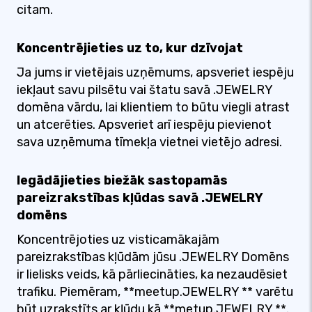
citam.
Koncentrējieties uz to, kur dzīvojat
Ja jums ir vietējais uzņēmums, apsveriet iespēju
iekļaut savu pilsētu vai štatu savā .JEWELRY
domēna vārdu, lai klientiem to būtu viegli atrast
un atcerēties. Apsveriet arī iespēju pievienot
sava uzņēmuma tīmekļa vietnei vietējo adresi.
Iegādājieties biežāk sastopamās
pareizrakstības kļūdas savā .JEWELRY
domēns
Koncentrējoties uz visticamākajām
pareizrakstības kļūdām jūsu .JEWELRY Domēns
ir lielisks veids, kā pārliecināties, ka nezaudēsiet
trafiku. Piemēram, **meetup.JEWELRY ** varētu
būt uzrakstīts ar kļūdu kā **metup.JEWELRY **.