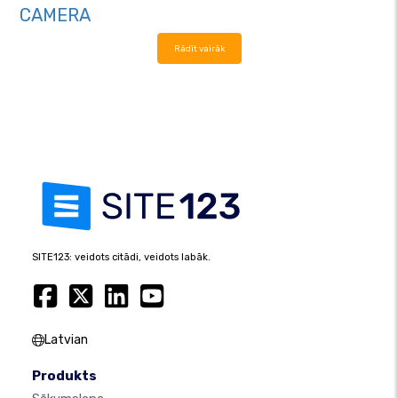
CAMERA
Rādīt vairāk
SITE123: veidots citādi, veidots labāk.
Latvian
Produkts