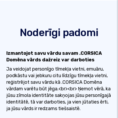
Noderīgi padomi
Izmantojot savu vārdu savam .CORSICA
Domēna vārds dažreiz var darboties
Ja veidojat personīgo tīmekļa vietni, emuāru,
podkāstu vai jebkuru citu līdzīgu tīmekļa vietni,
reģistrējot savu vārdu kā .CORSICA Domēna
vārdam varētu būt jēga.<br><br> Ņemot vērā, ka
jūsu zīmola identitāte sakņojas jūsu personīgajā
identitātē, tā var darboties, ja vien jūtaties ērti,
ja jūsu vārds ir redzams tiešsaistē.