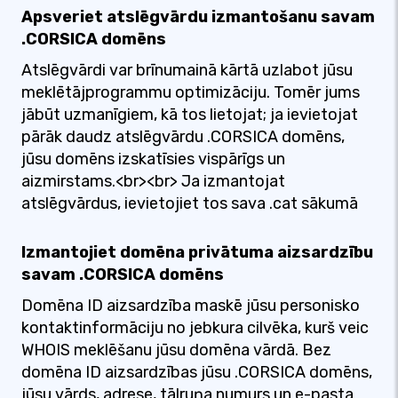
Apsveriet atslēgvārdu izmantošanu savam
.CORSICA domēns
Atslēgvārdi var brīnumainā kārtā uzlabot jūsu
meklētājprogrammu optimizāciju. Tomēr jums
jābūt uzmanīgiem, kā tos lietojat; ja ievietojat
pārāk daudz atslēgvārdu .CORSICA domēns,
jūsu domēns izskatīsies vispārīgs un
aizmirstams.<br><br> Ja izmantojat
atslēgvārdus, ievietojiet tos sava .cat sākumā
Izmantojiet domēna privātuma aizsardzību
savam .CORSICA domēns
Domēna ID aizsardzība maskē jūsu personisko
kontaktinformāciju no jebkura cilvēka, kurš veic
WHOIS meklēšanu jūsu domēna vārdā. Bez
domēna ID aizsardzības jūsu .CORSICA domēns,
jūsu vārds, adrese, tālruņa numurs un e-pasta