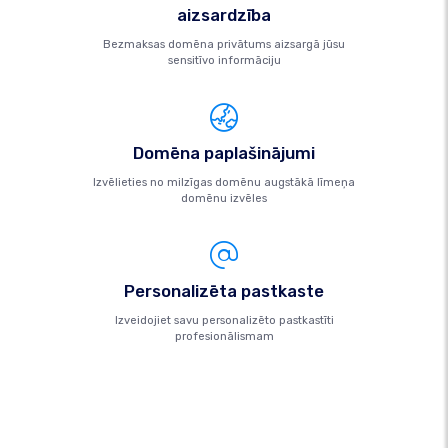
aizsardzība
Bezmaksas domēna privātums aizsargā jūsu
sensitīvo informāciju
Domēna paplašinājumi
Izvēlieties no milzīgas domēnu augstākā līmeņa
domēnu izvēles
Personalizēta pastkaste
Izveidojiet savu personalizēto pastkastīti
profesionālismam