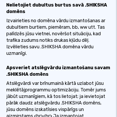
Nelietojiet dubultus burtus savā .SHIKSHA
domēns
Izvairieties no domēna vārdu izmantošanas ar
dubultiem burtiem, piemēram, bb, ww utt. Tas
palīdzēs jūsu vietnei, novēršot situāciju, kad
trafika zudums notiks drukas kļūdu dēļ.
Izvēlieties savu .SHIKSHA domēna vārdu
uzmanīgi.
Apsveriet atslēgvārdu izmantošanu savam
.SHIKSHA domēns
Atslēgvārdi var brīnumainā kārtā uzlabot jūsu
meklētājprogrammu optimizāciju. Tomēr jums
jābūt uzmanīgiem, kā tos lietojat; ja ievietojat
pārāk daudz atslēgvārdu .SHIKSHA domēns,
jūsu domēns izskatīsies vispārīgs un
aizmirstams.<br><br> Ja izmantojat