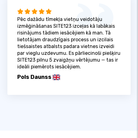
Pēc dažādu tīmekļa vietņu veidotāju
izmēģināšanas SITE123 izceļas kā labākais
risinājums tādiem iesācējiem kā man. Tā
lietotājam draudzīgais process un izcilais
tiešsaistes atbalsts padara vietnes izveidi
par vieglu uzdevumu. Es pārliecinoši piešķiru
SITE123 pilnu 5 zvaigžņu vērtējumu — tas ir
ideāli piemērots iesācējiem.
Pols Daunss