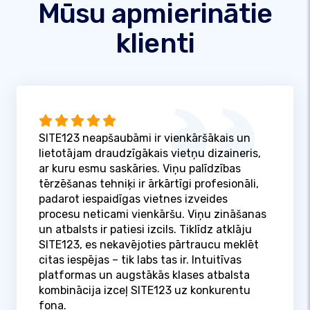
Mūsu apmierinātie
klienti
SITE123 neapšaubāmi ir vienkāršākais un
lietotājam draudzīgākais vietņu dizaineris,
ar kuru esmu saskāries. Viņu palīdzības
tērzēšanas tehniķi ir ārkārtīgi profesionāli,
padarot iespaidīgas vietnes izveides
procesu neticami vienkāršu. Viņu zināšanas
un atbalsts ir patiesi izcils. Tiklīdz atklāju
SITE123, es nekavējoties pārtraucu meklēt
citas iespējas – tik labs tas ir. Intuitīvas
platformas un augstākās klases atbalsta
kombinācija izceļ SITE123 uz konkurentu
fona.