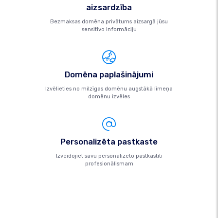
aizsardzība
Bezmaksas domēna privātums aizsargā jūsu
sensitīvo informāciju
Domēna paplašinājumi
Izvēlieties no milzīgas domēnu augstākā līmeņa
domēnu izvēles
Personalizēta pastkaste
Izveidojiet savu personalizēto pastkastīti
profesionālismam