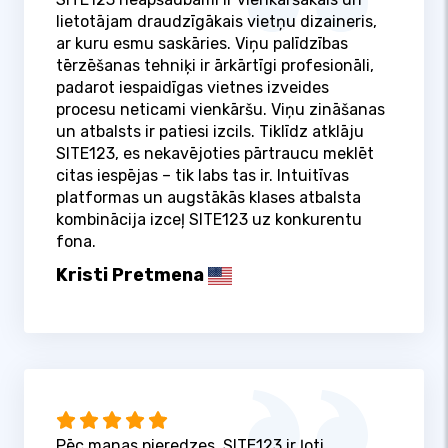
lietotājam draudzīgākais vietņu dizaineris,
ar kuru esmu saskāries. Viņu palīdzības
tērzēšanas tehniķi ir ārkārtīgi profesionāli,
padarot iespaidīgas vietnes izveides
procesu neticami vienkāršu. Viņu zināšanas
un atbalsts ir patiesi izcils. Tiklīdz atklāju
SITE123, es nekavējoties pārtraucu meklēt
citas iespējas – tik labs tas ir. Intuitīvas
platformas un augstākās klases atbalsta
kombinācija izceļ SITE123 uz konkurentu
fona.
Kristi Pretmena
Pēc manas pieredzes, SITE123 ir ļoti