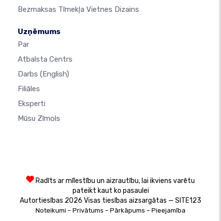
Bezmaksas Tīmekļa Vietnes Dizains
Uzņēmums
Par
Atbalsta Centrs
Darbs
(English)
Filiāles
Eksperti
Mūsu Zīmols
Radīts ar mīlestību un aizrautību, lai ikviens varētu
pateikt kaut ko pasaulei
Autortiesības 2026 Visas tiesības aizsargātas — SITE123
-
-
-
Noteikumi
Privātums
Pārkāpums
Pieejamība