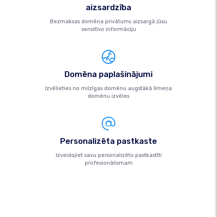
aizsardzība
Bezmaksas domēna privātums aizsargā jūsu
sensitīvo informāciju
Domēna paplašinājumi
Izvēlieties no milzīgas domēnu augstākā līmeņa
domēnu izvēles
Personalizēta pastkaste
Izveidojiet savu personalizēto pastkastīti
profesionālismam