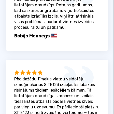
lietotājam draudzīgs. Retajos gadījumos,
kad saskāros ar grūtībām, viņu tiešsaistes
atbalsts izrādījās izcils. Viņi ātri atrisināja
visas problēmas, padarot vietnes izveides
procesu raitu un patīkamu.
Bobijs Mennegs
Pēc dažādu tīmekļa vietņu veidotāju
izmēģināšanas SITE123 izceļas kā labākais
risinājums tādiem iesācējiem kā man. Tā
lietotājam draudzīgais process un izcilais
tiešsaistes atbalsts padara vietnes izveidi
par vieglu uzdevumu. Es pārliecinoši piešķiru
SITE123 pilnu 5 zvaigžņu vērtējumu — tas ir