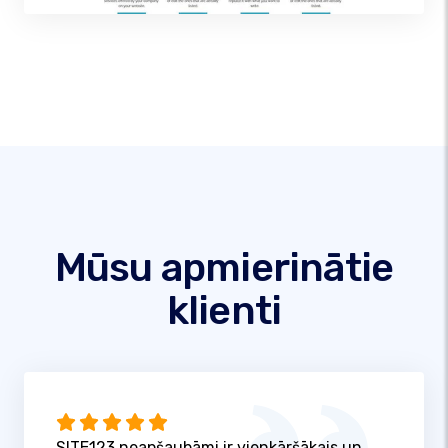
Mūsu apmierinātie
klienti
SITE123 neapšaubāmi ir vienkāršākais un