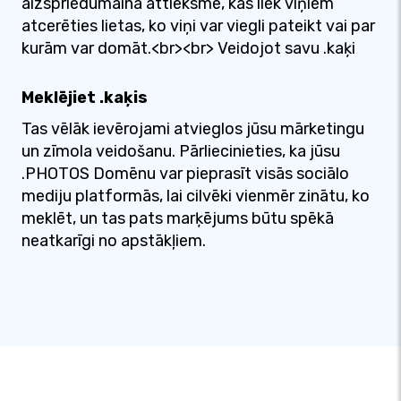
aizspriedumaina attieksme, kas liek viņiem
atcerēties lietas, ko viņi var viegli pateikt vai par
kurām var domāt.<br><br> Veidojot savu .kaķi
Meklējiet .kaķis
Tas vēlāk ievērojami atvieglos jūsu mārketingu
un zīmola veidošanu. Pārliecinieties, ka jūsu
.PHOTOS Domēnu var pieprasīt visās sociālo
mediju platformās, lai cilvēki vienmēr zinātu, ko
meklēt, un tas pats marķējums būtu spēkā
neatkarīgi no apstākļiem.