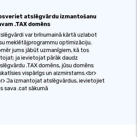
psveriet atslēgvārdu izmantošanu
avam .TAX domēns
slēgvārdi var brīnumainā kārtā uzlabot
su meklētājprogrammu optimizāciju.
mēr jums jābūt uzmanīgiem, kā tos
etojat; ja ievietojat pārāk daudz
slēgvārdu .TAX domēns, jūsu domēns
skatīsies vispārīgs un aizmirstams.<br>
r> Ja izmantojat atslēgvārdus, ievietojiet
s sava .cat sākumā