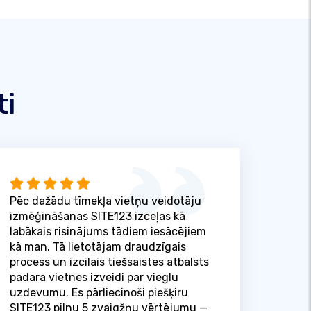
ti
Pēc dažādu tīmekļa vietņu veidotāju
izmēģināšanas SITE123 izceļas kā
labākais risinājums tādiem iesācējiem
kā man. Tā lietotājam draudzīgais
process un izcilais tiešsaistes atbalsts
padara vietnes izveidi par vieglu
uzdevumu. Es pārliecinoši piešķiru
SITE123 pilnu 5 zvaigžņu vērtējumu —