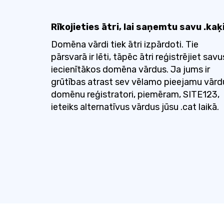
Rīkojieties ātri, lai saņemtu savu .kaķ
Domēna vārdi tiek ātri izpārdoti. Tie
pārsvarā ir lēti, tāpēc ātri reģistrējiet savu
iecienītākos domēna vārdus. Ja jums ir
grūtības atrast sev vēlamo pieejamu vārd
domēnu reģistratori, piemēram, SITE123,
ieteiks alternatīvus vārdus jūsu .cat laikā.