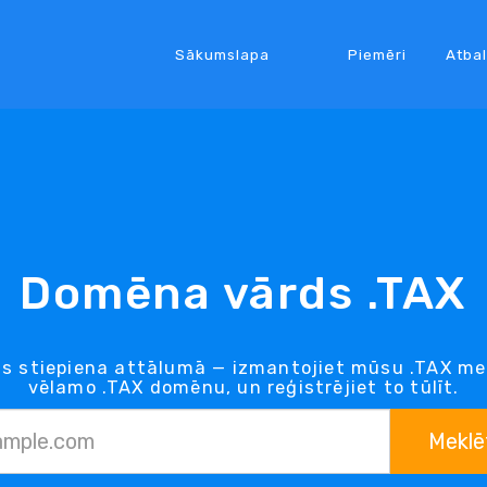
Sākumslapa
Piemēri
Atbal
Domēna vārds .TAX
s stiepiena attālumā — izmantojiet mūsu .TAX mek
vēlamo .TAX domēnu, un reģistrējiet to tūlīt.
Meklē