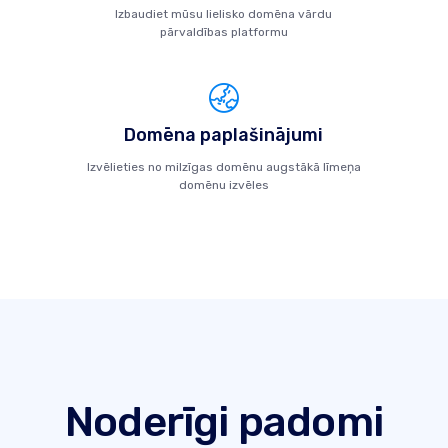
Izbaudiet mūsu lielisko domēna vārdu
pārvaldības platformu
Domēna paplašinājumi
Izvēlieties no milzīgas domēnu augstākā līmeņa
domēnu izvēles
Noderīgi padomi