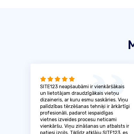
M
SITE123 neapšaubāmi ir vienkāršākais
un lietotājam draudzīgākais vietņu
dizaineris, ar kuru esmu saskāries. Viņu
palīdzības tērzēšanas tehniķi ir ārkārtīgi
profesionāli, padarot iespaidīgas
vietnes izveides procesu neticami
vienkāršu. Viņu zināšanas un atbalsts ir
patiesi izcils. Tiklīdz atklāju SITE123, es