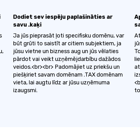
i
Dodiet sev iespēju paplašināties ar
A
savu .kaķi
s
s
Ja jūs pieprasāt ļoti specifisku domēnu, var
At
būt grūti to saistīt ar citiem subjektiem, ja
jū
u,
jūsu vietne un bizness aug un jūs vēlaties
To
pārdot vai veikt uzņēmējdarbību dažādos
li
veidos.<br><br> Padomājiet uz priekšu un
at
piešķiriet savam domēnam .TAX domēnam
iz
vieta, lai augtu līdz ar jūsu uzņēmuma
<b
izaugsmi.
to