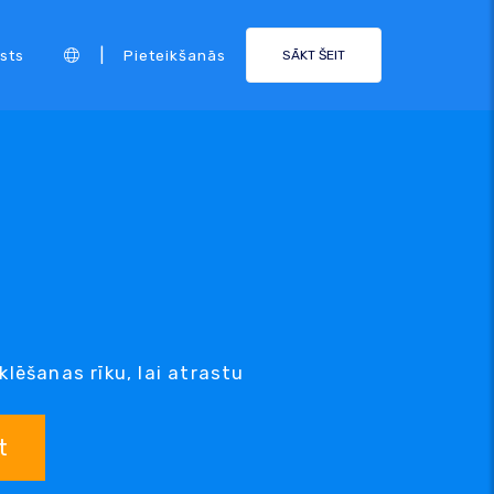
|
sts
Pieteikšanās
SĀKT ŠEIT
lēšanas rīku, lai atrastu
t