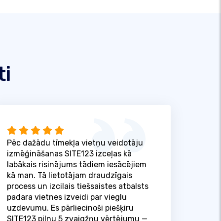
ti
Pēc dažādu tīmekļa vietņu veidotāju
izmēģināšanas SITE123 izceļas kā
labākais risinājums tādiem iesācējiem
kā man. Tā lietotājam draudzīgais
process un izcilais tiešsaistes atbalsts
padara vietnes izveidi par vieglu
uzdevumu. Es pārliecinoši piešķiru
SITE123 pilnu 5 zvaigžņu vērtējumu —