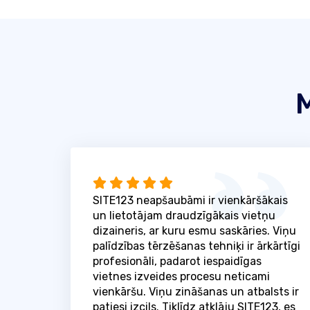
M
SITE123 neapšaubāmi ir vienkāršākais
un lietotājam draudzīgākais vietņu
dizaineris, ar kuru esmu saskāries. Viņu
palīdzības tērzēšanas tehniķi ir ārkārtīgi
profesionāli, padarot iespaidīgas
vietnes izveides procesu neticami
vienkāršu. Viņu zināšanas un atbalsts ir
patiesi izcils. Tiklīdz atklāju SITE123, es