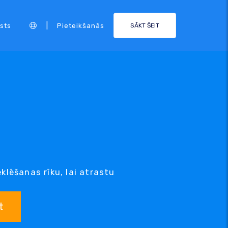
|
sts
Pieteikšanās
SĀKT ŠEIT
lēšanas rīku, lai atrastu
t