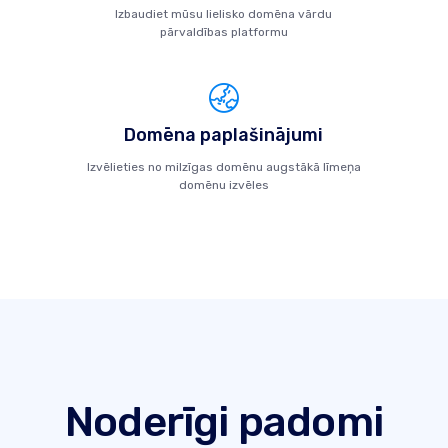
Izbaudiet mūsu lielisko domēna vārdu
pārvaldības platformu
Domēna paplašinājumi
Izvēlieties no milzīgas domēnu augstākā līmeņa
domēnu izvēles
Noderīgi padomi