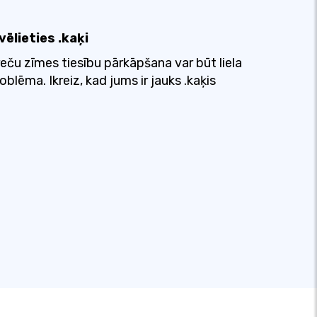
vēlieties .kaķi
eču zīmes tiesību pārkāpšana var būt liela
oblēma. Ikreiz, kad jums ir jauks .kaķis