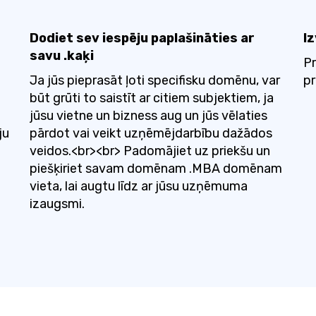
Dodiet sev iespēju paplašināties ar
Iz
savu .kaķi
Pr
Ja jūs pieprasāt ļoti specifisku domēnu, var
pr
būt grūti to saistīt ar citiem subjektiem, ja
jūsu vietne un bizness aug un jūs vēlaties
ju
pārdot vai veikt uzņēmējdarbību dažādos
veidos.<br><br> Padomājiet uz priekšu un
piešķiriet savam domēnam .MBA domēnam
vieta, lai augtu līdz ar jūsu uzņēmuma
izaugsmi.