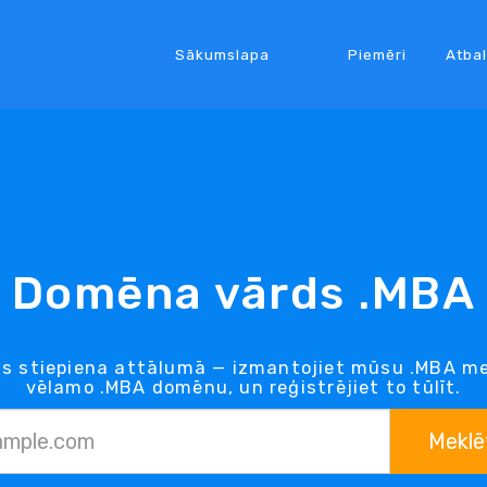
Sākumslapa
Piemēri
Atbal
Domēna vārds .MBA
s stiepiena attālumā — izmantojiet mūsu .MBA mek
vēlamo .MBA domēnu, un reģistrējiet to tūlīt.
Meklē