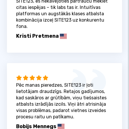
SITE123, es nekavējoties pārtraucu meklēt
citas iespējas – tik labs tas ir. Intuitīvas
platformas un augstākās klases atbalsta
kombinācija izceļ SITE123 uz konkurentu
fona.
Kristi Pretmena
Pēc manas pieredzes, SITE123 ir ļoti
lietotājam draudzīgs. Retajos gadījumos,
kad saskāros ar grūtībām, viņu tiešsaistes
atbalsts izrādījās izcils. Viņi ātri atrisināja
visas problēmas, padarot vietnes izveides
procesu raitu un patīkamu.
Bobijs Mennegs