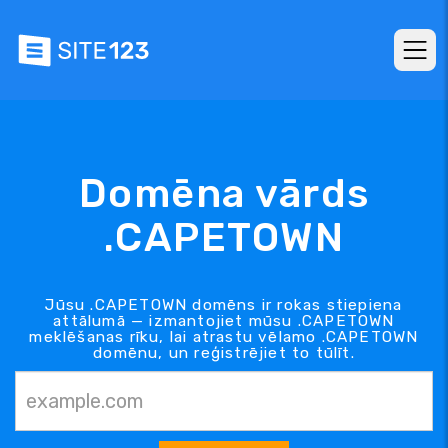
Domēna vārds
.CAPETOWN
Jūsu .CAPETOWN domēns ir rokas stiepiena
attālumā — izmantojiet mūsu .CAPETOWN
meklēšanas rīku, lai atrastu vēlamo .CAPETOWN
domēnu, un reģistrējiet to tūlīt.