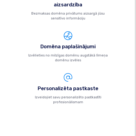
aizsardzība
Bezmaksas domēna privātums aizsargā jūsu
sensitīvo informāciju
Domēna paplašinājumi
Izvēlieties no milzīgas domēnu augstākā līmeņa
domēnu izvēles
Personalizēta pastkaste
Izveidojiet savu personalizēto pastkastīti
profesionālismam