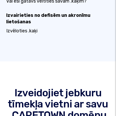
Vai esi gatavs veltīties savam .kaķim?
Izvairieties no defisēm un akronīmu
lietošanas
Izvēloties .kaķi
Izveidojiet jebkuru
tīmekļa vietni ar savu
.CAPETOWN domēnu