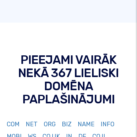
PIEEJAMI VAIRĀK
NEKĀ 367 LIELISKI
DOMĒNA
PAPLAŠINĀJUMI
COM
NET
ORG
BIZ
NAME
INFO
MOBI
WS
CO.UK
IN
DE
CO.IL