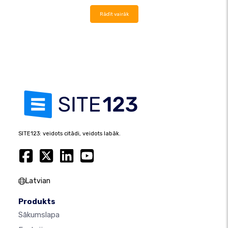
Rādīt vairāk
SITE123: veidots citādi, veidots labāk.
Latvian
Produkts
Sākumslapa