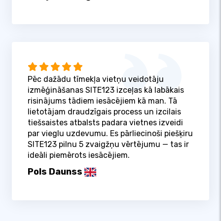
Pēc dažādu tīmekļa vietņu veidotāju
izmēģināšanas SITE123 izceļas kā labākais
risinājums tādiem iesācējiem kā man. Tā
lietotājam draudzīgais process un izcilais
tiešsaistes atbalsts padara vietnes izveidi
par vieglu uzdevumu. Es pārliecinoši piešķiru
SITE123 pilnu 5 zvaigžņu vērtējumu — tas ir
ideāli piemērots iesācējiem.
Pols Daunss