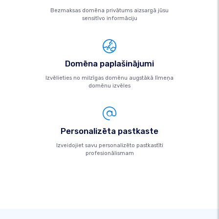
Bezmaksas domēna privātums aizsargā jūsu
sensitīvo informāciju
Domēna paplašinājumi
Izvēlieties no milzīgas domēnu augstākā līmeņa
domēnu izvēles
Personalizēta pastkaste
Izveidojiet savu personalizēto pastkastīti
profesionālismam