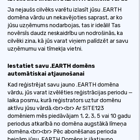
Ja nejaušs cilvēks varētu izlasīt jūsu .EARTH
domēna vārdu un nekavējoties saprast, ar ko
jūsu uzņēmums nodarbojas, tas ir ideāli! Tas
novērsīs daudz neskaidrību un nodrošinās, ka
cilvēki zina, kā jūs varat viņiem palīdzēt ar savu
uzņēmumu vai tīmekļa vietni.
Iestatiet savu .EARTH domēns
automātiskai atjaunošanai
Kad reģistrējat savu jauno .EARTH domēna
vārdu, jūs varat izvēlēties reģistrācijas periodu —
laika posmu, kurā reģistrators uztur domēnu
aktīvu jūsu vārdā.<br><br> Ar SITE123
domēniem mēs piedāvājam 1, 2, 3, 5 vai 10 gadu
periodus atkarībā no domēna augstākā līmeņa
domēna.<br><br> Pēc abonēšanas perioda
beigām jūsu .EARTH Domēns ir jāatjauno.