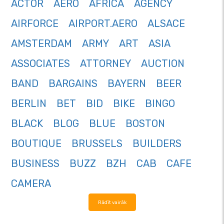
ACTOR
AERO
AFRICA
AGENCY
AIRFORCE
AIRPORT.AERO
ALSACE
AMSTERDAM
ARMY
ART
ASIA
ASSOCIATES
ATTORNEY
AUCTION
BAND
BARGAINS
BAYERN
BEER
BERLIN
BET
BID
BIKE
BINGO
BLACK
BLOG
BLUE
BOSTON
BOUTIQUE
BRUSSELS
BUILDERS
BUSINESS
BUZZ
BZH
CAB
CAFE
CAMERA
Rādīt vairāk