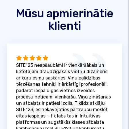
Mūsu apmierinātie
klienti
SITE123 neapšaubāmi ir vienkāršākais un
lietotājam draudzīgākais vietņu dizaineris,
ar kuru esmu saskāries. Viņu palīdzības
tērzēšanas tehniķi ir ārkārtīgi profesionāli,
padarot iespaidīgas vietnes izveides
procesu neticami vienkāršu. Viņu zināšanas
un atbalsts ir patiesi izcils. Tiklīdz atklāju
SITE123, es nekavējoties pārtraucu meklēt
citas iespējas – tik labs tas ir. Intuitīvas
platformas un augstākās klases atbalsta
kombinācija izceļ SITE123 uz konkurentu