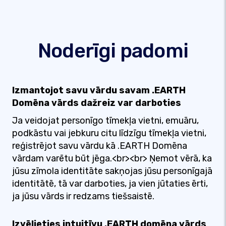
Noderīgi padomi
Izmantojot savu vārdu savam .EARTH
Domēna vārds dažreiz var darboties
Ja veidojat personīgo tīmekļa vietni, emuāru,
podkāstu vai jebkuru citu līdzīgu tīmekļa vietni,
reģistrējot savu vārdu kā .EARTH Domēna
vārdam varētu būt jēga.<br><br> Ņemot vērā, ka
jūsu zīmola identitāte sakņojas jūsu personīgajā
identitātē, tā var darboties, ja vien jūtaties ērti,
ja jūsu vārds ir redzams tiešsaistē.
Izvēlieties intuitīvu .EARTH domēna vārds