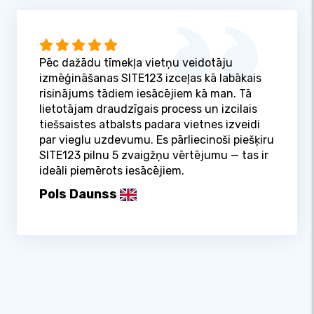
Pēc dažādu tīmekļa vietņu veidotāju
izmēģināšanas SITE123 izceļas kā labākais
risinājums tādiem iesācējiem kā man. Tā
lietotājam draudzīgais process un izcilais
tiešsaistes atbalsts padara vietnes izveidi
par vieglu uzdevumu. Es pārliecinoši piešķiru
SITE123 pilnu 5 zvaigžņu vērtējumu — tas ir
ideāli piemērots iesācējiem.
Pols Daunss