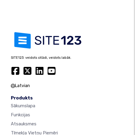
SITE123: veidots citādi, veidots labāk.
Latvian
Produkts
Sākumslapa
Funkcijas
Atsauksmes
Tīmekļa Vietņu Piemēri