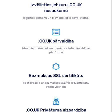
Izvēlieties jebkuru .CO.UK
nosaukumu
Iegūstiet domēnu un pievienojiet to savai vietnei
.CO.UK pārvaldība
Izbaudiet mūsu lielisko domēna vārdu pārvaldības
platformu
Bezmaksas SSL sertifikāts
Esiet drošībā ar bezmaksas SSL/HTTPS šifrēšanu
visām vietnēm
.CO.UK Privātuma aizsardzība