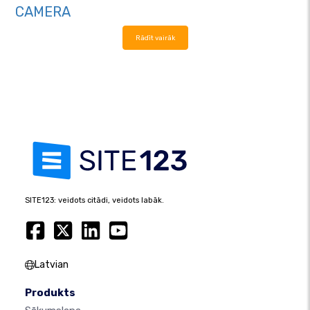
CAMERA
Rādīt vairāk
SITE123: veidots citādi, veidots labāk.
Latvian
Produkts