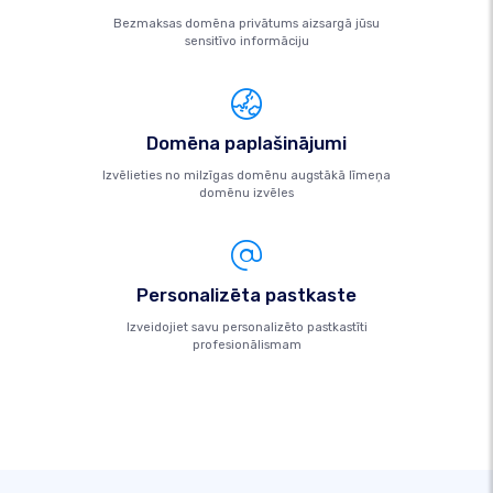
Bezmaksas domēna privātums aizsargā jūsu
sensitīvo informāciju
Domēna paplašinājumi
Izvēlieties no milzīgas domēnu augstākā līmeņa
domēnu izvēles
Personalizēta pastkaste
Izveidojiet savu personalizēto pastkastīti
profesionālismam