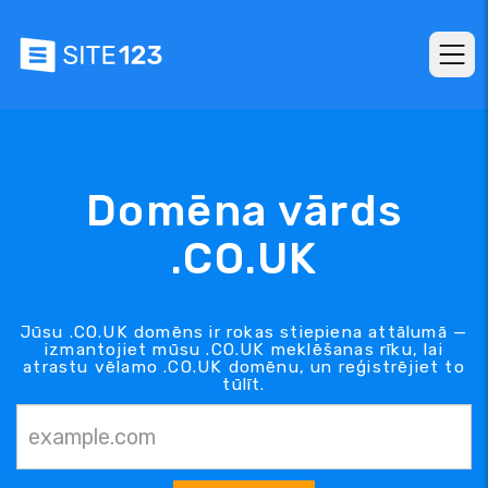
Domēna vārds
.CO.UK
Jūsu .CO.UK domēns ir rokas stiepiena attālumā —
izmantojiet mūsu .CO.UK meklēšanas rīku, lai
atrastu vēlamo .CO.UK domēnu, un reģistrējiet to
tūlīt.