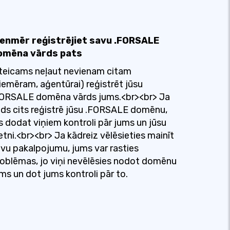
ienmēr reģistrējiet savu .FORSALE
omēna vārds pats
teicams neļaut nevienam citam
iemēram, aģentūrai) reģistrēt jūsu
FORSALE domēna vārds jums.<br><br> Ja
ds cits reģistrē jūsu .FORSALE domēnu,
s dodat viņiem kontroli pār jums un jūsu
etni.<br><br> Ja kādreiz vēlēsieties mainīt
vu pakalpojumu, jums var rasties
oblēmas, jo viņi nevēlēsies nodot domēnu
ms un dot jums kontroli pār to.