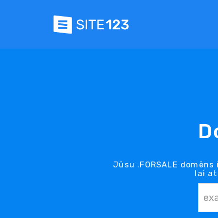
D
Jūsu .FORSALE domēns i
lai a