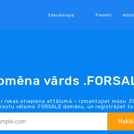
Sākumslapa
Piemēri
Atbal
omēna vārds .FORSA
r rokas stiepiena attālumā — izmantojiet mūsu .F
trastu vēlamo .FORSALE domēnu, un reģistrējiet to 
Meklē