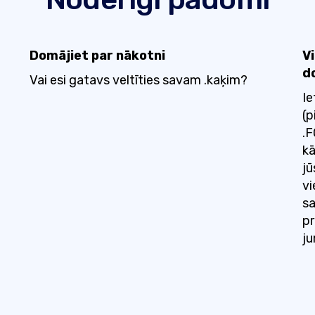
Domājiet par nākotni
V
d
Vai esi gatavs veltīties savam .kaķim?
Ie
(p
.
kā
jū
vi
sa
pr
ju