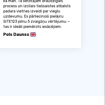
kā man. Tā lietotājam draudzīgais
process un izcilais tiešsaistes atbalsts
padara vietnes izveidi par vieglu
uzdevumu. Es pārliecinoši piešķiru
SITE123 pilnu 5 zvaigžņu vērtējumu —
tas ir ideāli piemērots iesācējiem.
Pols Daunss