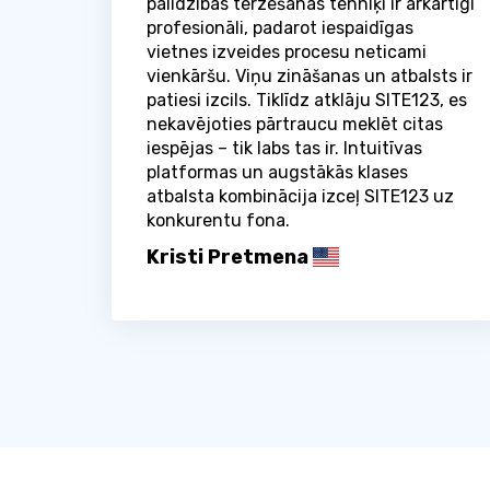
palīdzības tērzēšanas tehniķi ir ārkārtīgi
profesionāli, padarot iespaidīgas
vietnes izveides procesu neticami
vienkāršu. Viņu zināšanas un atbalsts ir
patiesi izcils. Tiklīdz atklāju SITE123, es
nekavējoties pārtraucu meklēt citas
iespējas – tik labs tas ir. Intuitīvas
platformas un augstākās klases
atbalsta kombinācija izceļ SITE123 uz
konkurentu fona.
Kristi Pretmena