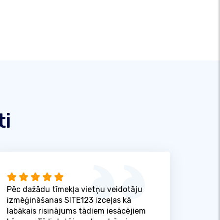
ti
Pēc dažādu tīmekļa vietņu veidotāju
izmēģināšanas SITE123 izceļas kā
labākais risinājums tādiem iesācējiem