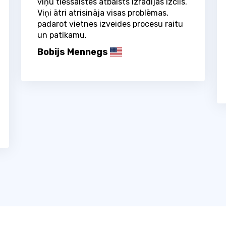
viņu tiešsaistes atbalsts izrādījās izcils.
Viņi ātri atrisināja visas problēmas,
padarot vietnes izveides procesu raitu
un patīkamu.
Bobijs Mennegs