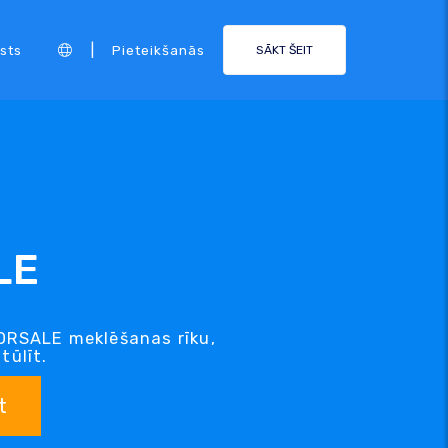
|
sts
Pieteikšanās
SĀKT ŠEIT
LE
ORSALE meklēšanas rīku,
tūlīt.
t