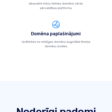
Izbaudiet mūsu lielisko domēna vārdu
pārvaldības platformu
Domēna paplašinājumi
Izvēlieties no milzīgas domēnu augstākā līmeņa
domēnu izvēles
Noderīgi padomi