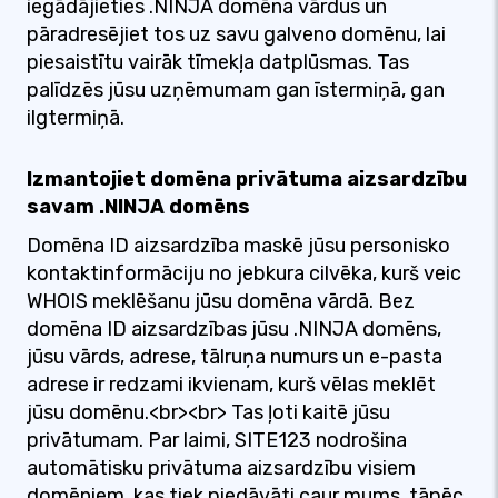
iegādājieties .NINJA domēna vārdus un
pāradresējiet tos uz savu galveno domēnu, lai
piesaistītu vairāk tīmekļa datplūsmas. Tas
palīdzēs jūsu uzņēmumam gan īstermiņā, gan
ilgtermiņā.
Izmantojiet domēna privātuma aizsardzību
savam .NINJA domēns
Domēna ID aizsardzība maskē jūsu personisko
kontaktinformāciju no jebkura cilvēka, kurš veic
WHOIS meklēšanu jūsu domēna vārdā. Bez
domēna ID aizsardzības jūsu .NINJA domēns,
jūsu vārds, adrese, tālruņa numurs un e-pasta
adrese ir redzami ikvienam, kurš vēlas meklēt
jūsu domēnu.<br><br> Tas ļoti kaitē jūsu
privātumam. Par laimi, SITE123 nodrošina
automātisku privātuma aizsardzību visiem
domēniem, kas tiek piedāvāti caur mums, tāpēc