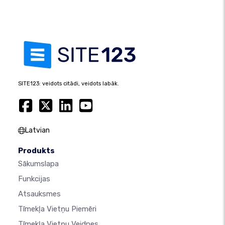
SITE123: veidots citādi, veidots labāk.
Latvian
Produkts
Sākumslapa
Funkcijas
Atsauksmes
Tīmekļa Vietņu Piemēri
Tīmekļa Vietņu Veidnes