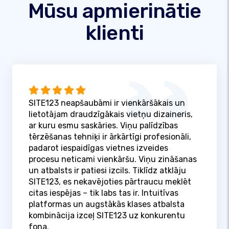
Mūsu apmierinātie
klienti
SITE123 neapšaubāmi ir vienkāršākais un
lietotājam draudzīgākais vietņu dizaineris,
ar kuru esmu saskāries. Viņu palīdzības
tērzēšanas tehniķi ir ārkārtīgi profesionāli,
padarot iespaidīgas vietnes izveides
procesu neticami vienkāršu. Viņu zināšanas
un atbalsts ir patiesi izcils. Tiklīdz atklāju
SITE123, es nekavējoties pārtraucu meklēt
citas iespējas – tik labs tas ir. Intuitīvas
platformas un augstākās klases atbalsta
kombinācija izceļ SITE123 uz konkurentu
fona.