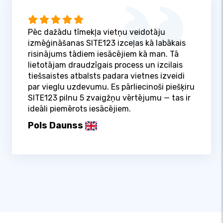
Pēc dažādu tīmekļa vietņu veidotāju
izmēģināšanas SITE123 izceļas kā labākais
risinājums tādiem iesācējiem kā man. Tā
lietotājam draudzīgais process un izcilais
tiešsaistes atbalsts padara vietnes izveidi
par vieglu uzdevumu. Es pārliecinoši piešķiru
SITE123 pilnu 5 zvaigžņu vērtējumu — tas ir
ideāli piemērots iesācējiem.
Pols Daunss