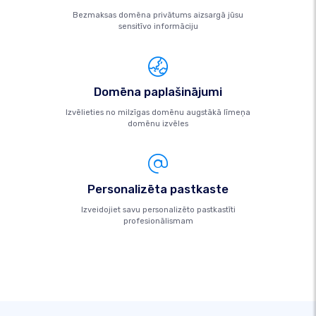
Bezmaksas domēna privātums aizsargā jūsu
sensitīvo informāciju
Domēna paplašinājumi
Izvēlieties no milzīgas domēnu augstākā līmeņa
domēnu izvēles
Personalizēta pastkaste
Izveidojiet savu personalizēto pastkastīti
profesionālismam