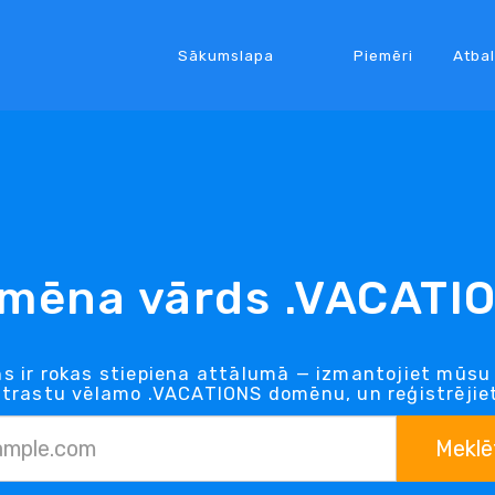
Sākumslapa
Piemēri
Atbal
mēna vārds .VACATI
 ir rokas stiepiena attālumā — izmantojiet mūs
 atrastu vēlamo .VACATIONS domēnu, un reģistrējiet
Meklē