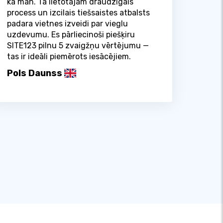
kā man. Tā lietotājam draudzīgais
process un izcilais tiešsaistes atbalsts
padara vietnes izveidi par vieglu
uzdevumu. Es pārliecinoši piešķiru
SITE123 pilnu 5 zvaigžņu vērtējumu —
tas ir ideāli piemērots iesācējiem.
Pols Daunss