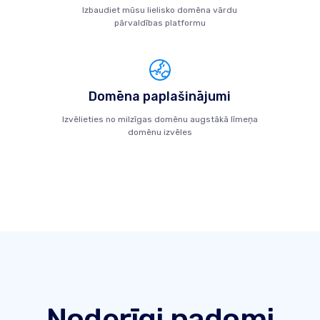
Izbaudiet mūsu lielisko domēna vārdu
pārvaldības platformu
Domēna paplašinājumi
Izvēlieties no milzīgas domēnu augstākā līmeņa
domēnu izvēles
Noderīgi padomi