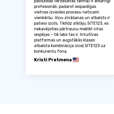
palīdzības tērzēšanas tehniķi ir ārkārtīgi
profesionāli, padarot iespaidīgas
vietnes izveides procesu neticami
vienkāršu. Viņu zināšanas un atbalsts ir
patiesi izcils. Tiklīdz atklāju SITE123, es
nekavējoties pārtraucu meklēt citas
iespējas – tik labs tas ir. Intuitīvas
platformas un augstākās klases
atbalsta kombinācija izceļ SITE123 uz
konkurentu fona.
Kristi Pretmena