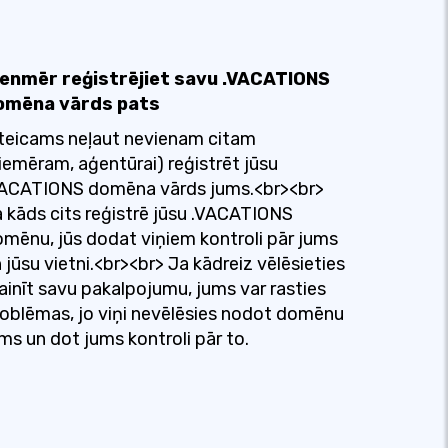
ienmēr reģistrējiet savu .VACATIONS
omēna vārds pats
teicams neļaut nevienam citam
iemēram, aģentūrai) reģistrēt jūsu
VACATIONS domēna vārds jums.<br><br>
 kāds cits reģistrē jūsu .VACATIONS
mēnu, jūs dodat viņiem kontroli pār jums
 jūsu vietni.<br><br> Ja kādreiz vēlēsieties
inīt savu pakalpojumu, jums var rasties
oblēmas, jo viņi nevēlēsies nodot domēnu
ms un dot jums kontroli pār to.