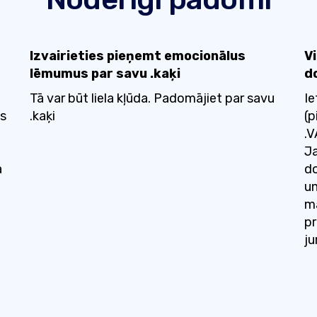
Izvairieties pieņemt emocionālus
V
lēmumus par savu .kaķi
d
Tā var būt liela kļūda. Padomājiet par savu
Ie
ūs
.kaķi
(p
.
Ja
a
do
un
ma
pr
ju