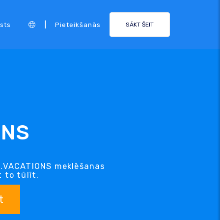
|
sts
Pieteikšanās
SĀKT ŠEIT
ONS
u .VACATIONS meklēšanas
 to tūlīt.
t