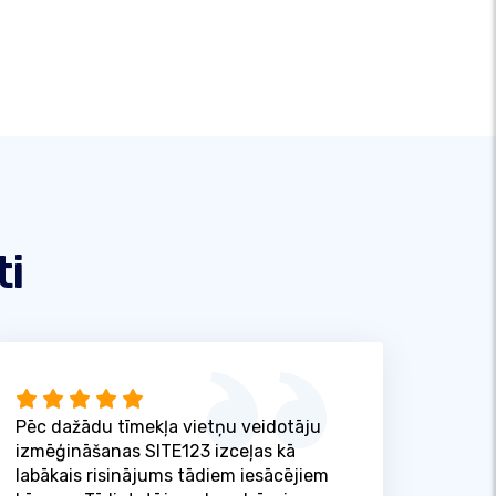
ti
Pēc dažādu tīmekļa vietņu veidotāju
izmēģināšanas SITE123 izceļas kā
labākais risinājums tādiem iesācējiem