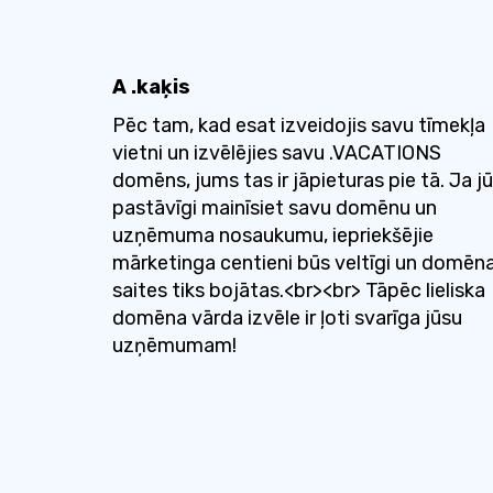
A .kaķis
Pēc tam, kad esat izveidojis savu tīmekļa
vietni un izvēlējies savu .VACATIONS
domēns, jums tas ir jāpieturas pie tā. Ja j
pastāvīgi mainīsiet savu domēnu un
uzņēmuma nosaukumu, iepriekšējie
mārketinga centieni būs veltīgi un domēn
saites tiks bojātas.<br><br> Tāpēc lieliska
domēna vārda izvēle ir ļoti svarīga jūsu
uzņēmumam!