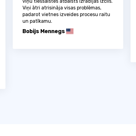
viņu tiešsaistes atbalsts izrādījās izcils.
Viņi ātri atrisināja visas problēmas,
padarot vietnes izveides procesu raitu
un patīkamu.
Bobijs Mennegs