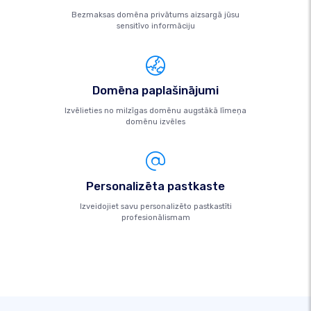
Bezmaksas domēna privātums aizsargā jūsu
sensitīvo informāciju
Domēna paplašinājumi
Izvēlieties no milzīgas domēnu augstākā līmeņa
domēnu izvēles
Personalizēta pastkaste
Izveidojiet savu personalizēto pastkastīti
profesionālismam