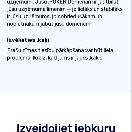
uzņēmumi. Jūsu .POKER Domēnam ir jāatbilst
jūsu uzņēmuma līmenim — jo lielāks un stabilāks
ir jūsu uzņēmums, jo nobriedušākam un
nopietnākam jābūt jūsu domēnam.
Izvēlieties .kaķi
Preču zīmes tiesību pārkāpšana var būt liela
problēma. Ikreiz, kad jums ir jauks .kaķis
Izveidojiet jebkuru