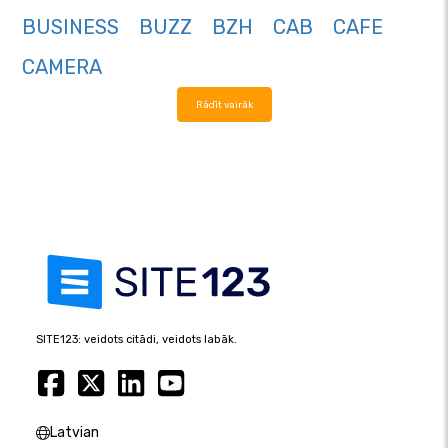
BUSINESS
BUZZ
BZH
CAB
CAFE
CAMERA
Rādīt vairāk
SITE123: veidots citādi, veidots labāk.
Latvian