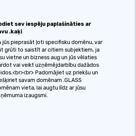
odiet sev iespēju paplašināties ar
avu .kaķi
 jūs pieprasāt ļoti specifisku domēnu, var
t grūti to saistīt ar citiem subjektiem, ja
su vietne un bizness aug un jūs vēlaties
rdot vai veikt uzņēmējdarbību dažādos
idos.<br><br> Padomājiet uz priekšu un
iešķiriet savam domēnam .GLASS
mēnam vieta, lai augtu līdz ar jūsu
zņēmuma izaugsmi.