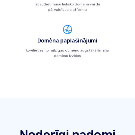
Izbaudiet mūsu lielisko domēna vārdu
pārvaldības platformu
Domēna paplašinājumi
Izvēlieties no milzīgas domēnu augstākā līmeņa
domēnu izvēles
Noderīgi padomi