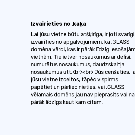
Izvairieties no .kaķa
Lai jūsu vietne būtu atšķirīga, ir ļoti svarīgi
izvairīties no apgalvojumiem, ka .GLASS
domēna vārdi, kas ir pārāk līdzīgi esošajā
vietnēm. Tie ietver nosaukumus ar defisi,
numurētus nosaukumus, daudzskaitļa
nosaukumus utt.<br><br> Jūs cenšaties, la
jūsu vietne izceltos, tāpēc vispirms
papētiet un pārliecinieties, vai .GLASS
vēlamais domēns jau nav pieprasīts vai n
pārāk līdzīgs kaut kam citam.