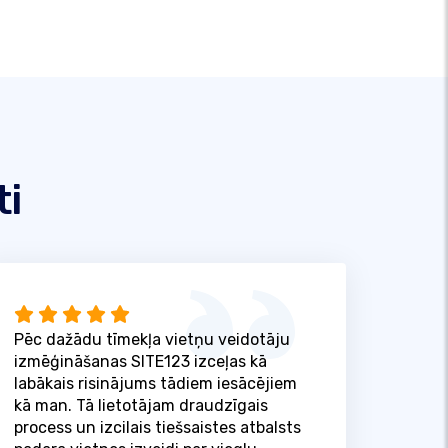
ti
Pēc dažādu tīmekļa vietņu veidotāju
izmēģināšanas SITE123 izceļas kā
labākais risinājums tādiem iesācējiem
kā man. Tā lietotājam draudzīgais
process un izcilais tiešsaistes atbalsts