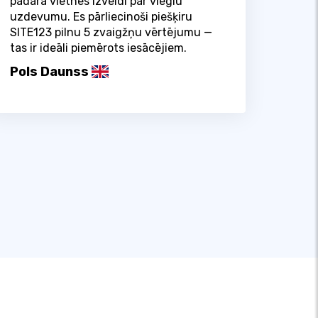
padara vietnes izveidi par vieglu
uzdevumu. Es pārliecinoši piešķiru
SITE123 pilnu 5 zvaigžņu vērtējumu —
tas ir ideāli piemērots iesācējiem.
Pols Daunss