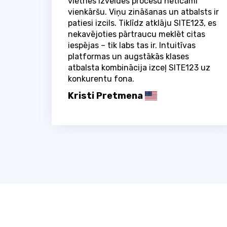
vietnes izveides procesu neticami
vienkāršu. Viņu zināšanas un atbalsts ir
patiesi izcils. Tiklīdz atklāju SITE123, es
nekavējoties pārtraucu meklēt citas
iespējas – tik labs tas ir. Intuitīvas
platformas un augstākās klases
atbalsta kombinācija izceļ SITE123 uz
konkurentu fona.
Kristi Pretmena