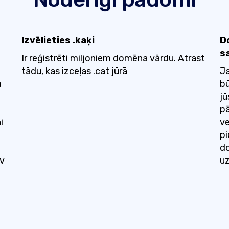
Izvēlieties .kaķi
D
s
Ir reģistrēti miljoniem domēna vārdu. Atrast
tādu, kas izceļas .cat jūrā
Ja
m
bū
jū
pā
i
ve
p
do
av
u