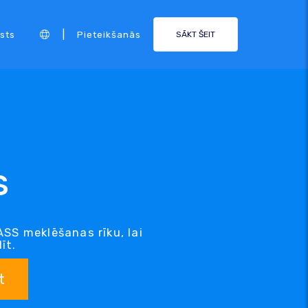
|
sts
Pieteikšanās
SĀKT ŠEIT
S
SS meklēšanas rīku, lai
īt.
t