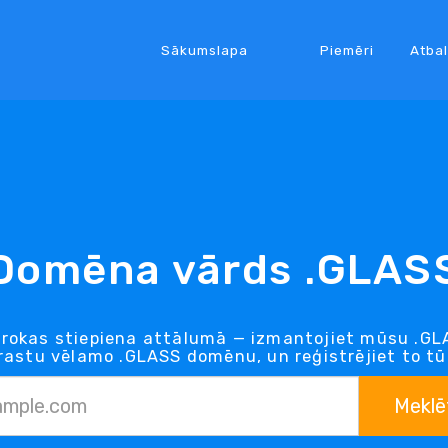
Sākumslapa
Piemēri
Atbal
Domēna vārds .GLAS
rokas stiepiena attālumā — izmantojiet mūsu .GLA
rastu vēlamo .GLASS domēnu, un reģistrējiet to tūl
Meklē