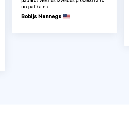
padarot vietnes izveides procesu raitu
un patīkamu.
Bobijs Mennegs